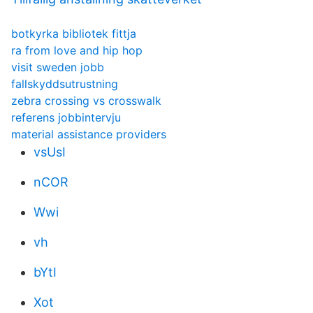
botkyrka bibliotek fittja
ra from love and hip hop
visit sweden jobb
fallskyddsutrustning
zebra crossing vs crosswalk
referens jobbintervju
material assistance providers
vsUsI
nCOR
Wwi
vh
bYtI
Xot