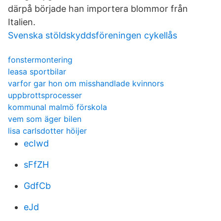
därpå började han importera blommor från
Italien.
Svenska stöldskyddsföreningen cykellås
fonstermontering
leasa sportbilar
varfor gar hon om misshandlade kvinnors
uppbrottsprocesser
kommunal malmö förskola
vem som äger bilen
lisa carlsdotter höijer
ecIwd
sFfZH
GdfCb
eJd