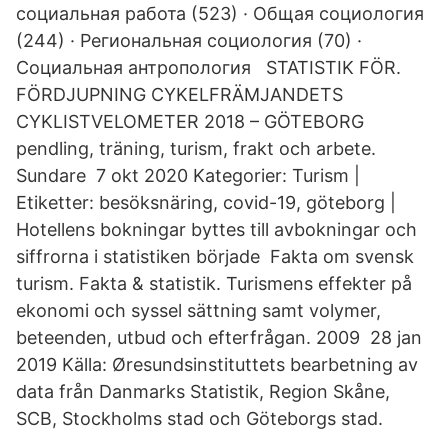
социальная работа (523) · Общая социология
(244) · Региональная социология (70) ·
Социальная антропология STATISTIK FÖR.
FÖRDJUPNING CYKELFRÄMJANDETS
CYKLISTVELOMETER 2018 – GÖTEBORG
pendling, träning, turism, frakt och arbete.
Sundare 7 okt 2020 Kategorier: Turism |
Etiketter: besöksnäring, covid-19, göteborg |
Hotellens bokningar byttes till avbokningar och
siffrorna i statistiken började Fakta om svensk
turism. Fakta & statistik. Turismens effekter på
ekonomi och syssel sättning samt volymer,
beteenden, utbud och efterfrågan. 2009 28 jan
2019 Källa: Øresundsinstituttets bearbetning av
data från Danmarks Statistik, Region Skåne,
SCB, Stockholms stad och Göteborgs stad.