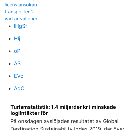
licens ansokan
transporter 2
vad ar valloner
lHgSf
Hlj
oP
AS
EVc
AgC
Turismstatistik: 1,4 miljarder kr i minskade
logiintäkter för
På onsdagen avslöjades resultatet av Global
Destination Sustainability Index 2019, där över