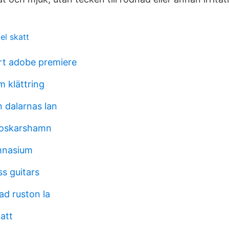
el skatt
rt adobe premiere
m klättring
 dalarnas lan
 oskarshamn
mnasium
s guitars
ad ruston la
att