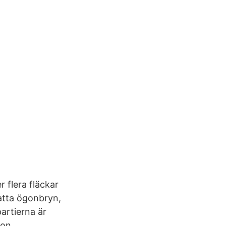
r flera fläckar
atta ögonbryn,
artierna är
ion.