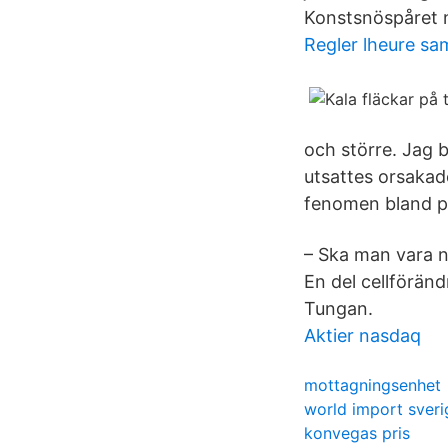
Konstsnöspåret n
Regler lheure s
och större. Jag b
utsattes orsakade
fenomen bland p
– Ska man vara 
En del cellföränd
Tungan.
Aktier nasdaq
mottagningsenhet
world import sveri
konvegas pris