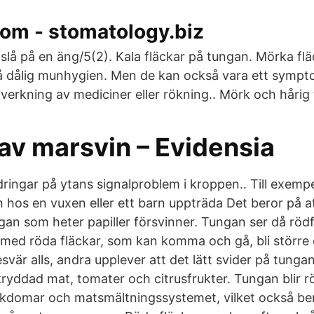
om - stomatology.biz
t slå på en äng/5(2). Kala fläckar på tungan. Mörka fl
å dålig munhygien. Men de kan också vara ett symp
verkning av mediciner eller rökning.. Mörk och hårig
av marsvin – Evidensia
dringar på ytans signalproblem i kroppen.. Till exemp
n hos en vuxen eller ett barn uppträda Det beror på 
gan som heter papiller försvinner. Tungan ser då rö
med röda fläckar, som kan komma och gå, bli större
esvär alls, andra upplever att det lätt svider på tungan
kryddad mat, tomater och citrusfrukter. Tungan blir 
jukdomar och matsmältningssystemet, vilket också be