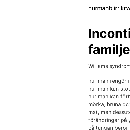
hurmanblirrikr
Incont
familj
Williams syndro
hur man rengör 
hur man kan stop
hur man kan förhi
mörka, bruna och
mat, men dessuto
förändringar på 
på tungan beror 