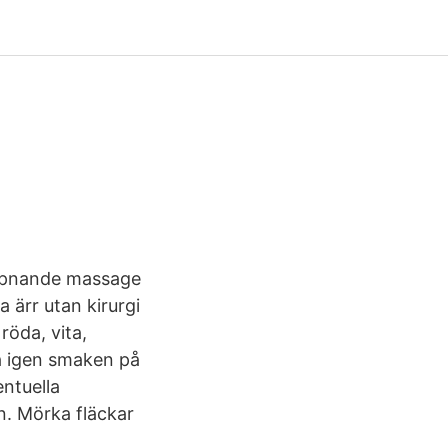
appnande massage
ärr utan kirurgi
röda, vita,
a igen smaken på
ntuella
n. Mörka fläckar