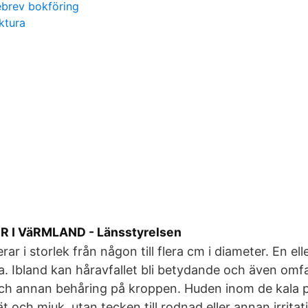
ebrev bokföring
ktura
 I VäRMLAND - Länsstyrelsen
rar i storlek från någon till flera cm i diameter. En elle
 Ibland kan håravfallet bli betydande och även omf
ch annan behåring på kroppen. Huden inom de kala p
ät och mjuk, utan tecken till rodnad eller annan irritat