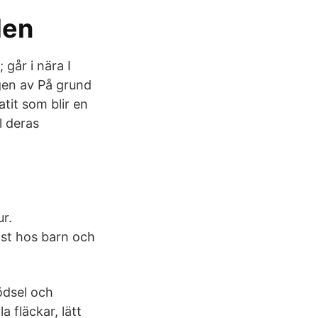
den
 går i nära I
ngen av På grund
tit som blir en
l deras
ur.
st hos barn och
gödsel och
a fläckar, lätt