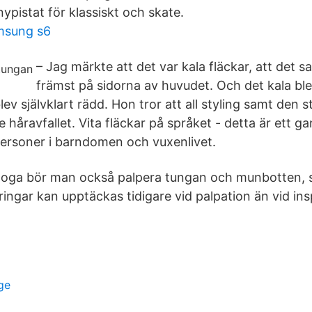
ypistat för klassiskt och skate.
amsung s6
– Jag märkte att det var kala fläckar, att det s
främst på sidorna av huvudet. Och det kala ble
lev självklart rädd. Hon tror att all styling samt den 
 håravfallet. Vita fläckar på språket - detta är ett ga
ersoner i barndomen och vuxenlivet.
noga bör man också palpera tungan och munbotten, s
ringar kan upptäckas tidigare vid palpation än vid ins
ge