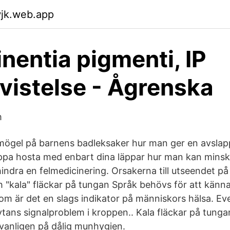
wjk.web.app
inentia pigmenti, IP
evistelse - Ågrenska
m
mögel på barnens badleksaker hur man ger en avsl
pa hosta med enbart dina läppar hur man kan minska 
ndra en felmedicinering. Orsakerna till utseendet på 
 "kala" fläckar på tungan Språk behövs för att känn
m är det en slags indikator på människors hälsa. Eve
ytans signalproblem i kroppen.. Kala fläckar på tunga
vanligen på dålig munhygien.