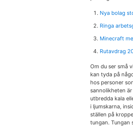
Nya bolag s
Ringa arbets
Minecraft med
Rutavdrag 20
Om du ser små vi
kan tyda på någo
hos personer som
sannolikheten är 
utbredda kala ell
i ljumskarna, in
ställen på kroppe
tungan. Tungan s