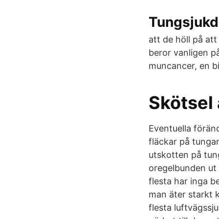
Tungsjukd
att de höll på at
beror vanligen p
muncancer, en bi
Skötsel 
Eventuella förän
fläckar på tunga
utskotten på tun
oregelbunden ut 
flesta har inga b
man äter starkt 
flesta luftvägss