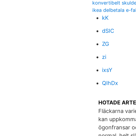
konvertibelt skuld
ikea delbetala e-fa
kK
dSIC
ZG
zi
ixsY
QIhDx
HOTADE ARTER
Fläckarna varie
kan uppkomma.
ögonfransar o
normal, helt sl