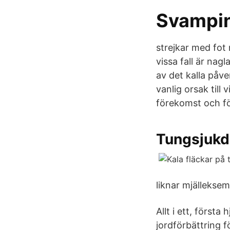
Svampin
strejkar med fot n
vissa fall är na
av det kalla påv
vanlig orsak till
förekomst och fö
Tungsjukd
liknar mjällekse
Allt i ett, först
jordförbättring f