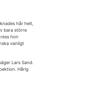
aknades hår helt,
v bara större
stress hon
nska vanligt
äger Lars Sand.
pektion. Hårig