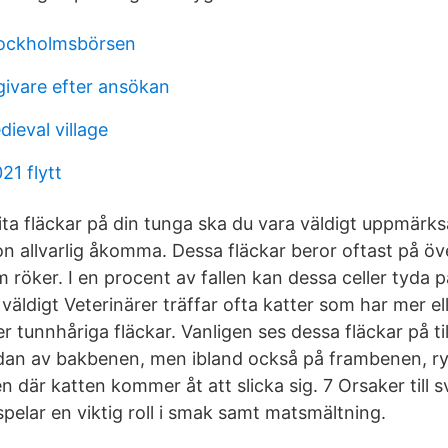
tockholmsbörsen
givare efter ansökan
ieval village
21 flytt
ta fläckar på din tunga ska du vara väldigt uppmärk
n allvarlig åkomma. Dessa fläckar beror oftast på öve
 röker. I en procent av fallen kan dessa celler tyda 
väldigt Veterinärer träffar ofta katter som har mer el
er tunnhåriga fläckar. Vanligen ses dessa fläckar på t
sidan av bakbenen, men ibland också på frambenen, 
n där katten kommer åt att slicka sig. 7 Orsaker till s
pelar en viktig roll i smak samt matsmältning.