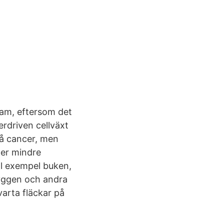
sam, eftersom det
rdriven cellväxt
på cancer, men
ler mindre
ill exempel buken,
ryggen och andra
varta fläckar på