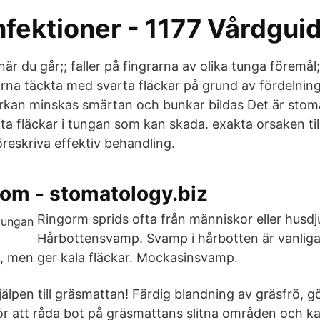
fektioner - 1177 Vårdgui
är du går;; faller på fingrarna av olika tunga föremål;;
glarna täckta med svarta fläckar på grund av fördelni
erkan minskas smärtan och bunkar bildas Det är stoma
 vita fläckar i tungan som kan skada. exakta orsaken til
reskriva effektiv behandling.
om - stomatology.biz
Ringorm sprids ofta från människor eller husdj
Hårbottensvamp. Svamp i hårbotten är vanliga
m, men ger kala fläckar. Mockasinsvamp.
a hjälpen till gräsmattan! Färdig blandning av gräsfrö, 
ör att råda bot på gräsmattans slitna områden och kal