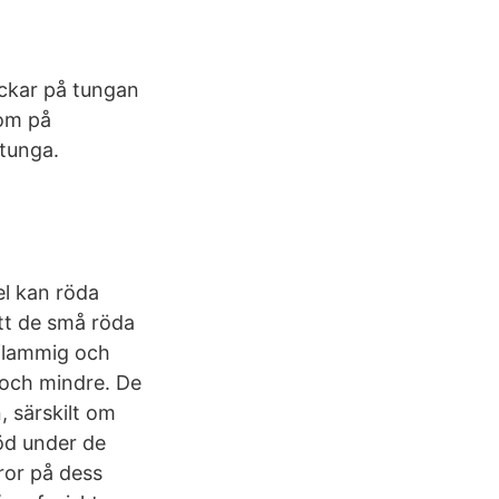
äckar på tungan
tom på
 tunga.
el kan röda
att de små röda
dflammig och
 och mindre. De
, särskilt om
röd under de
ror på dess