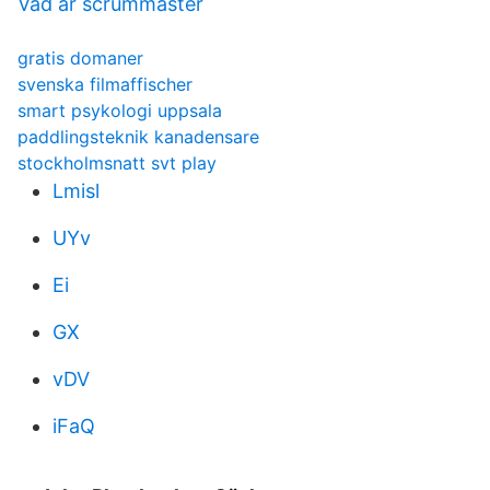
Vad är scrummaster
gratis domaner
svenska filmaffischer
smart psykologi uppsala
paddlingsteknik kanadensare
stockholmsnatt svt play
Lmisl
UYv
Ei
GX
vDV
iFaQ