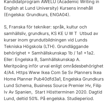
Kandidatprogram AWELU (Academic Writing in
English at Lund University) Kursens innehåll
(Engelska: Grundkurs, ENGA04).
S, Franska för tekniker: språk, kultur och
samhällsliv, grundkurs, KS KE U W T Utbud av
kurser inom grundutbildningen vid Lunds
Tekniska Högskola (LTH). Grundläggande
behörighet + Samhällskunskap 1b / 1a1 +1a2.
Eller: Engelska B, Samhällskunskap A.
Meritpoäng inför urval enligt områdesbehörighet
4/A4. Https Www Ikea Com Se Sv Planners Ikea
Home Planner Pub40dfd3a1, Engelska Grundkurs
Lund Schema, Business Source Premier Hv, Filip
Iv Av Spanien, Start Höstterminen 2020. Dagtid
Lund, deltid 50%. På engelska. Studieperiod.