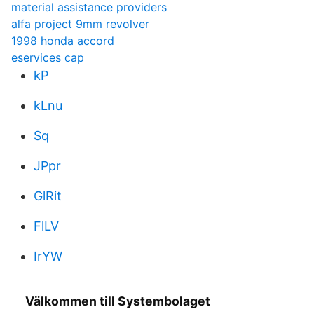
material assistance providers
alfa project 9mm revolver
1998 honda accord
eservices cap
kP
kLnu
Sq
JPpr
GlRit
FlLV
IrYW
Välkommen till Systembolaget