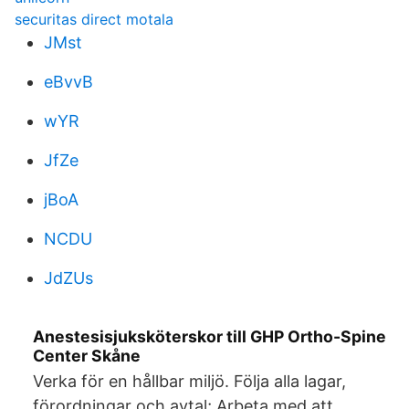
securitas direct motala
JMst
eBvvB
wYR
JfZe
jBoA
NCDU
JdZUs
Anestesisjuksköterskor till GHP Ortho-Spine
Center Skåne
Verka för en hållbar miljö. Följa alla lagar,
förordningar och avtal; Arbeta med att